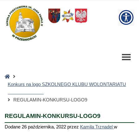
REGULAMIN-
KONKURSU-
W
LOGO9
-
bu
Szkoła
Podstawowa
Strona
główna
Konkurs na logo SZKOLNEGO KLUBU WOLONTARIATU
REGULAMIN-KONKURSU-LOGO9
REGULAMIN-KONKURSU-LOGO9
Dodane
26 października, 2022
przez
Kamila Trznadel
w