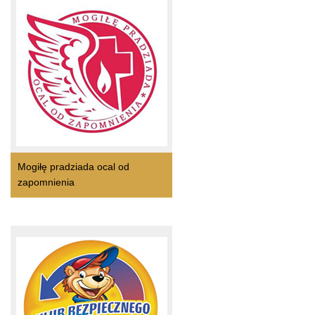
Mogiłę pradziada ocal od
zapomnienia