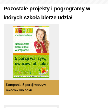
Pozostałe projekty i pogrogramy w
których szkoła bierze udział
Kampania 5 porcji warzyw,
owoców lub soku