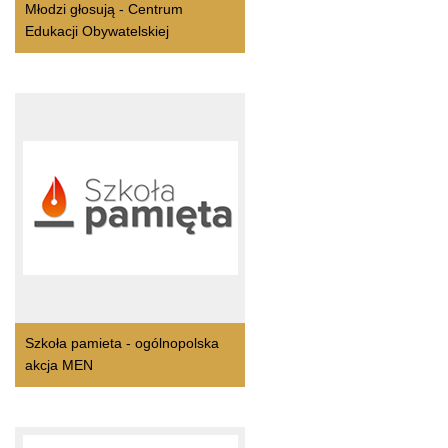
Młodzi głosują - Centrum
Edukacji Obywatelskiej
Szkoła pamieta - ogólnopolska
akcja MEN