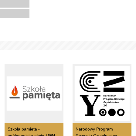
Szkoła pamieta -
Narodowy Program
ogólnopolska akcja MEN
Rozwoju Czytelnictwa