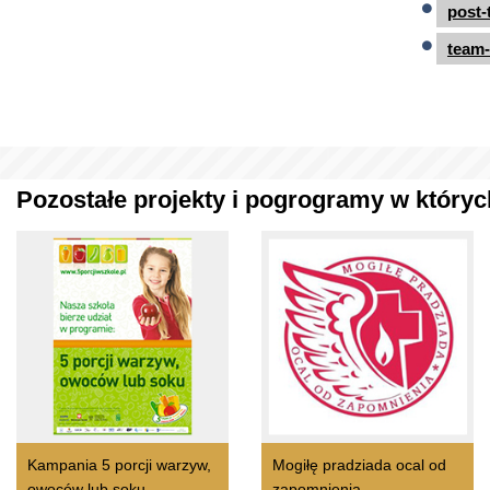
post-
team-
Pozostałe projekty i pogrogramy w których
Kampania 5 porcji warzyw,
Mogiłę pradziada ocal od
owoców lub soku
zapomnienia