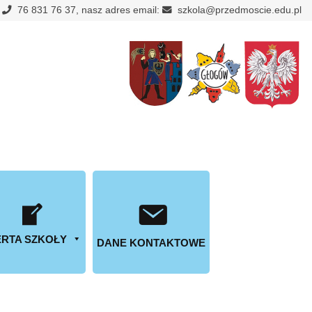
:
76 831 76 37, nasz adres email:
szkola@przedmoscie.edu.pl
RTA SZKOŁY
DANE KONTAKTOWE