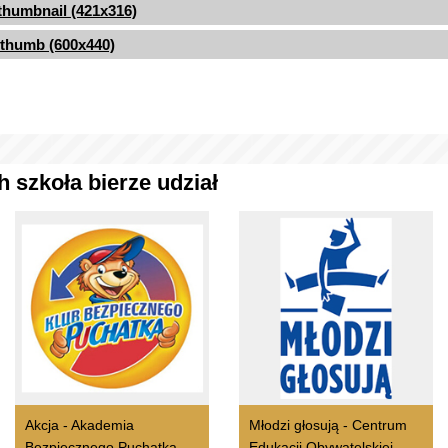
thumbnail (421x316)
thumb (600x440)
 szkoła bierze udział
Akcja - Akademia
Młodzi głosują - Centrum
Bezpiecznego Puchatka
Edukacji Obywatelskiej