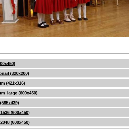
(600x450)
nail (320x200)
um (421x316)
m_large (600x450)
 (585x439)
1536 (600x450)
2048 (600x450)