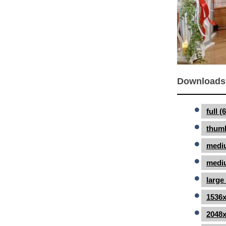
Downloads
full 
thumb
medi
mediu
large
1536x
2048x