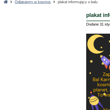
Strona
Odlatujemy w kosmos
plakat informujący o balu
główna
plakat in
Dodane
31 sty