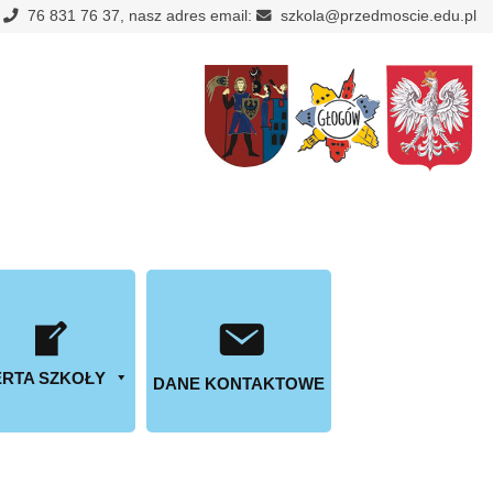
:
76 831 76 37, nasz adres email:
szkola@przedmoscie.edu.pl
RTA SZKOŁY
DANE KONTAKTOWE