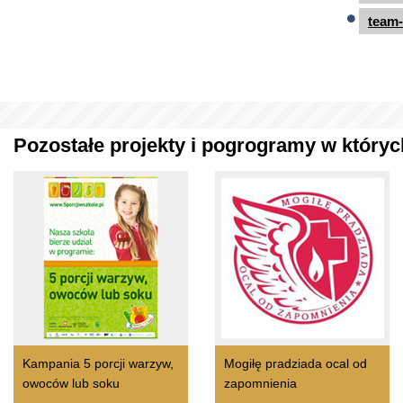
team-
Pozostałe projekty i pogrogramy w których
Kampania 5 porcji warzyw,
Mogiłę pradziada ocal od
owoców lub soku
zapomnienia