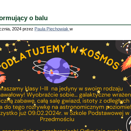
formujący o balu
cznia, 2024
przez
Paula Piechowiak
w