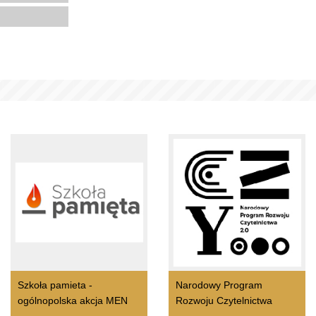
Szkoła pamieta -
Narodowy Program
ogólnopolska akcja MEN
Rozwoju Czytelnictwa