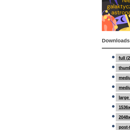
Downloads
full 
thumb
medi
mediu
large
1536x
2048x
post-