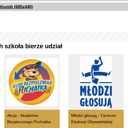
thumb (685x440)
 szkoła bierze udział
Akcja - Akademia
Młodzi głosują - Centrum
Bezpiecznego Puchatka
Edukacji Obywatelskiej