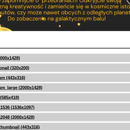
(2000x1428)
nail (320x200)
um (443x316)
m_large (2000x1428)
 (585x418)
1536 (1536x1097)
2048 (2000x1428)
thumbnail (443x316)