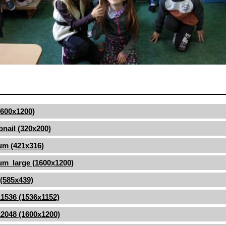
(1600x1200)
nail (320x200)
um (421x316)
m_large (1600x1200)
 (585x439)
1536 (1536x1152)
2048 (1600x1200)