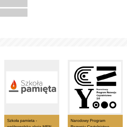
Szkoła pamieta -
Narodowy Program
ogólnopolska akcja MEN
Rozwoju Czytelnictwa