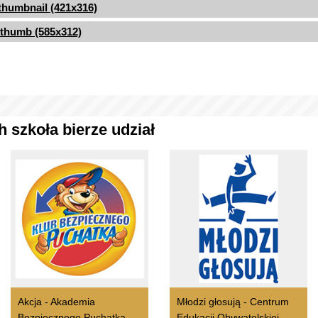
thumbnail (421x316)
thumb (585x312)
 szkoła bierze udział
Akcja - Akademia
Młodzi głosują - Centrum
Bezpiecznego Puchatka
Edukacji Obywatelskiej