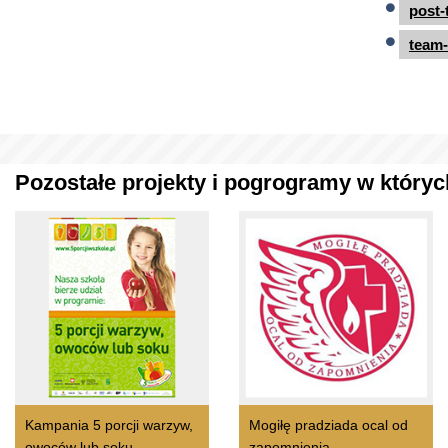
post-
team-
Pozostałe projekty i pogrogramy w których
Kampania 5 porcji warzyw,
Mogiłę pradziada ocal od
owoców lub soku
zapomnienia