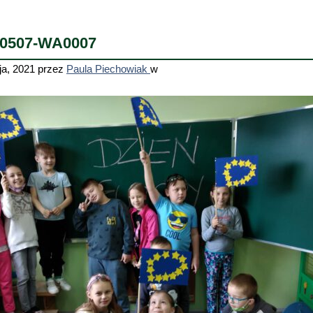
10507-WA0007
ja, 2021
przez
Paula Piechowiak
w