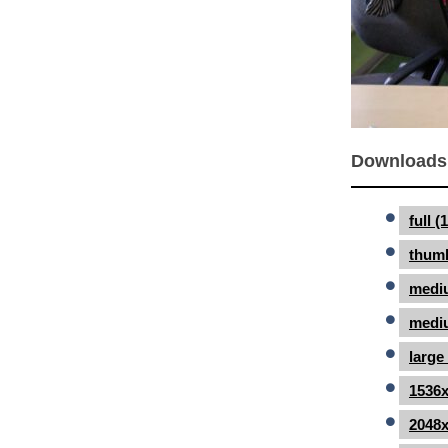
Downloads
full 
thumb
medi
mediu
large
1536x
2048x