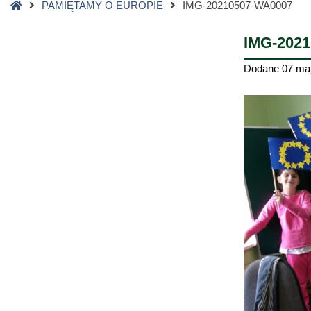
Strona
PAMIĘTAMY O EUROPIE
IMG-20210507-WA0007
główna
IMG-202
Dodane
07 ma