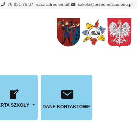
:
76 831 76 37, nasz adres email:
szkola@przedmoscie.edu.pl
RTA SZKOŁY
DANE KONTAKTOWE