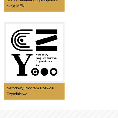
Szkoła pamieta - ogólnopolska
akcja MEN
Narodowy Program Rozwoju
Czytelnictwa