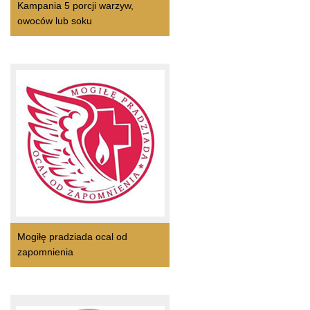
Kampania 5 porcji warzyw,
owoców lub soku
Mogiłę pradziada ocal od
zapomnienia