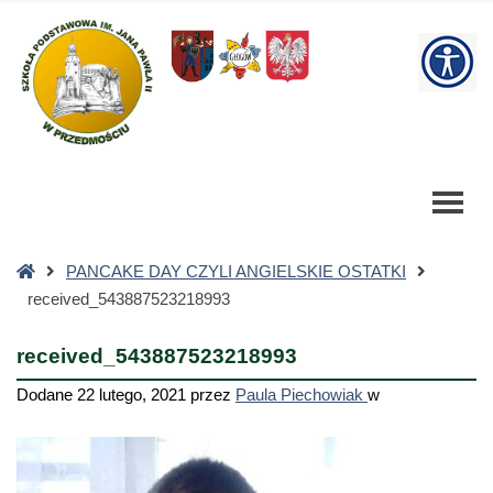
received_543887523218993
-
W
Szkoła
Podstawowa
bu
Strona
PANCAKE DAY CZYLI ANGIELSKIE OSTATKI
główna
received_543887523218993
received_543887523218993
Dodane
22 lutego, 2021
przez
Paula Piechowiak
w