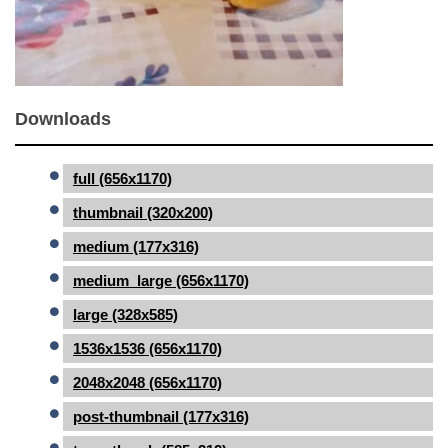
Downloads
full (656x1170)
thumbnail (320x200)
medium (177x316)
medium_large (656x1170)
large (328x585)
1536x1536 (656x1170)
2048x2048 (656x1170)
post-thumbnail (177x316)