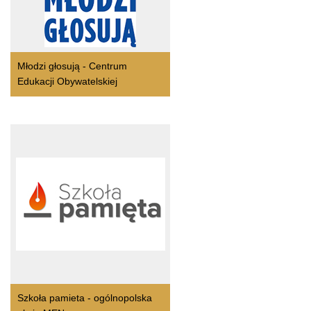
Młodzi głosują - Centrum
Edukacji Obywatelskiej
Szkoła pamieta - ogólnopolska