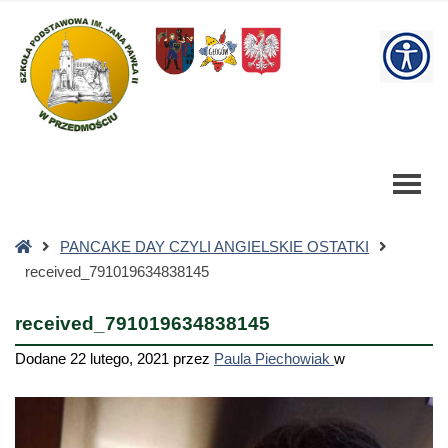
received_791019634838145
-
W
Szkoła
Podstawowa
bu
Strona
PANCAKE DAY CZYLI ANGIELSKIE OSTATKI
główna
received_791019634838145
received_791019634838145
Dodane
22 lutego, 2021
przez
Paula Piechowiak
w