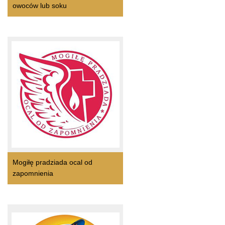
owoców lub soku
Mogiłę pradziada ocal od
zapomnienia