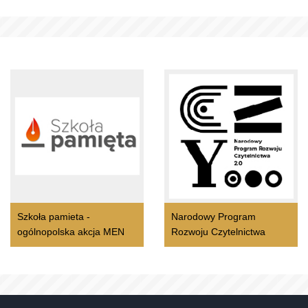
Szkoła pamieta -
Narodowy Program
ogólnopolska akcja MEN
Rozwoju Czytelnictwa