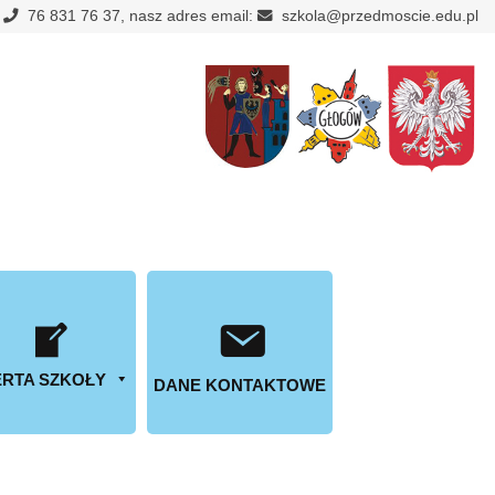
:
76 831 76 37, nasz adres email:
szkola@przedmoscie.edu.pl
RTA SZKOŁY
DANE KONTAKTOWE