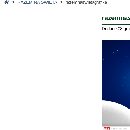
Strona
RAZEM NA ŚWIĘTA
razemnaswietagrafika
główna
razemnas
Dodane
08 gru