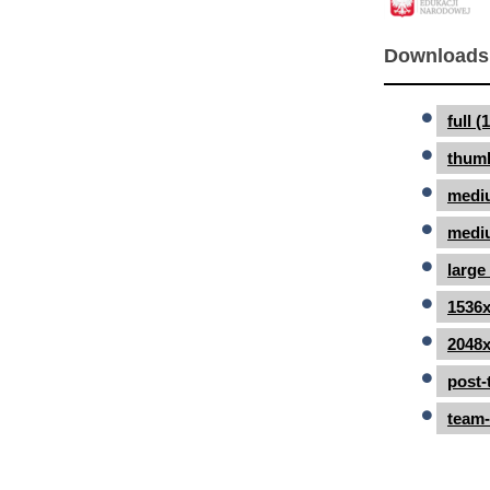
Downloads
full 
thumb
medi
mediu
large
1536x
2048x
post-
team-