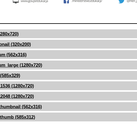
(1280x720)
nail (320x200)
um (562x316)
m_large (1280x720)
 (585x329)
1536 (1280x720)
2048 (1280x720)
thumbnail (562x316)
thumb (585x312)