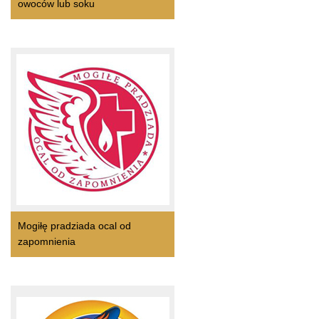
owoców lub soku
Mogiłę pradziada ocal od
zapomnienia