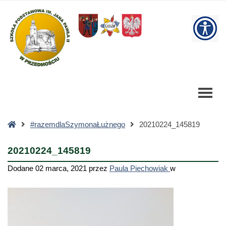
20210224_145819
-
W
Szkoła
Podstawowa
bu
Strona
#razemdlaSzymonaŁużnego
20210224_145819
główna
20210224_145819
Dodane
02 marca, 2021
przez
Paula Piechowiak
w