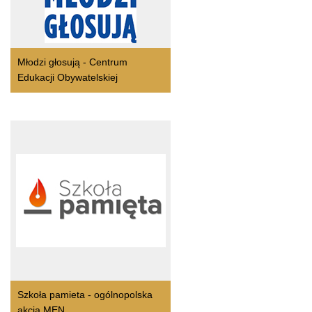
Młodzi głosują - Centrum
Edukacji Obywatelskiej
Szkoła pamieta - ogólnopolska
akcja MEN