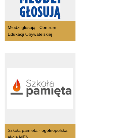
Młodzi głosują - Centrum
Edukacji Obywatelskiej
Szkoła pamieta - ogólnopolska
akcja MEN