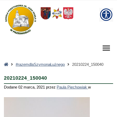
20210224_150040
-
W
Szkoła
Podstawowa
bu
Strona
#razemdlaSzymonaŁużnego
20210224_150040
główna
20210224_150040
Dodane
02 marca, 2021
przez
Paula Piechowiak
w