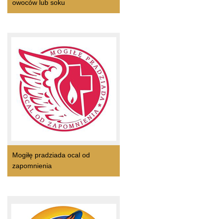
owoców lub soku
Mogiłę pradziada ocal od
zapomnienia