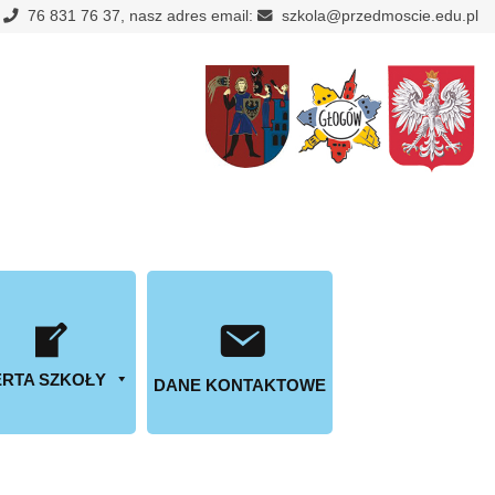
:
76 831 76 37, nasz adres email:
szkola@przedmoscie.edu.pl
RTA SZKOŁY
DANE KONTAKTOWE