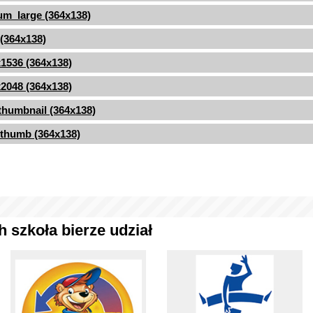
m_large (364x138)
 (364x138)
1536 (364x138)
2048 (364x138)
thumbnail (364x138)
thumb (364x138)
 szkoła bierze udział