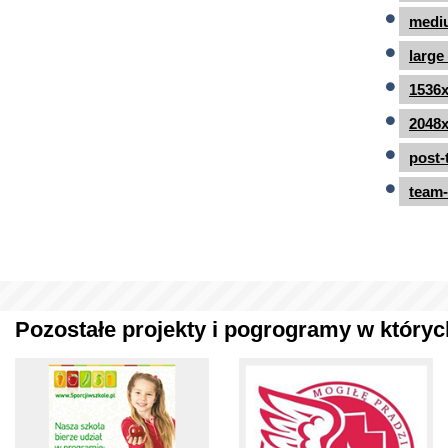
mediu
large
1536x
2048x
post-
team-
Pozostałe projekty i pogrogramy w których