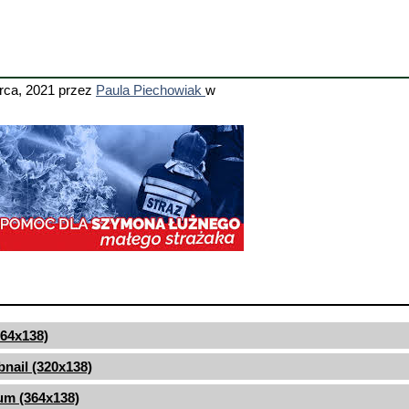
rca, 2021
przez
Paula Piechowiak
w
(364x138)
nail (320x138)
um (364x138)