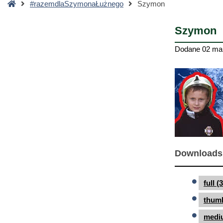
Strona
#razemdlaSzymonaŁużnego
Szymon
główna
Szymon
Dodane
02 ma
Downloads
full 
thumb
medi