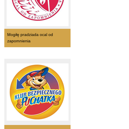
Mogiłę pradziada ocal od
zapomnienia