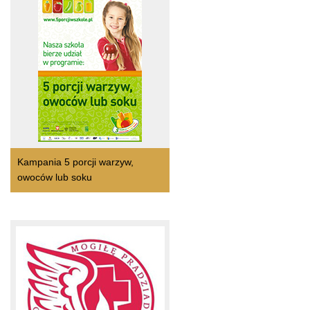
Kampania 5 porcji warzyw,
owoców lub soku