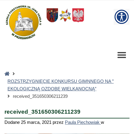
received_351650306211239
-
W
Szkoła
Podstawowa
bu
Strona
główna
ROZSTRZYGNIĘCIE KONKURSU GIMNNEGO NA ”
EKOLOGICZNĄ OZDOBĘ WIELKANOCNĄ”
received_351650306211239
received_351650306211239
Dodane
25 marca, 2021
przez
Paula Piechowiak
w