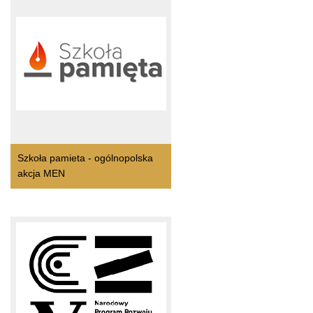
Szkoła pamieta - ogólnopolska
akcja MEN