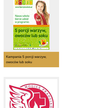
Kampania 5 porcji warzyw,
owoców lub soku