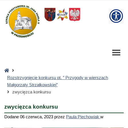
zwycięzca
konkursu
W
-
Szkoła
bu
Podstawowa
Strona
główna
Rozstrzygnięcie konkursu pt. ” Przygody w wierszach
Małgorzaty Strzałkowskiej”
zwycięzca konkursu
zwycięzca konkursu
Dodane
06 czerwca, 2023
przez
Paula Piechowiak
w