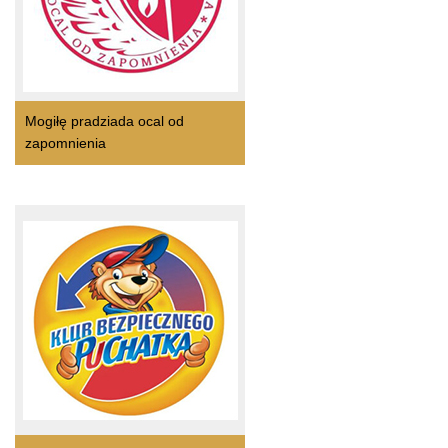
Mogiłę pradziada ocal od
zapomnienia