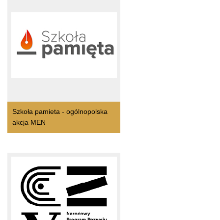
Szkoła pamieta - ogólnopolska
akcja MEN