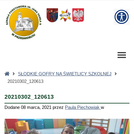
20210302_120613
-
W
Szkoła
Podstawowa
bu
Strona
SŁODKIE GOFRY NA ŚWIETLICY SZKOLNEJ
główna
20210302_120613
20210302_120613
Dodane
08 marca, 2021
przez
Paula Piechowiak
w