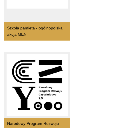
Szkoła pamieta - ogólnopolska
akcja MEN
Narodowy Program Rozwoju