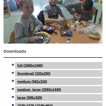
Downloads
full (2560x1440)
thumbnail (320x200)
medium (562x316)
medium_large (2560x1440)
large (585x329)
1536x1536 (1536x864)