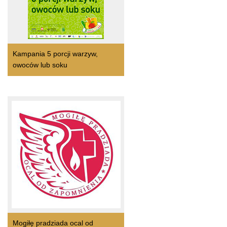
Kampania 5 porcji warzyw,
owoców lub soku
Mogiłę pradziada ocal od