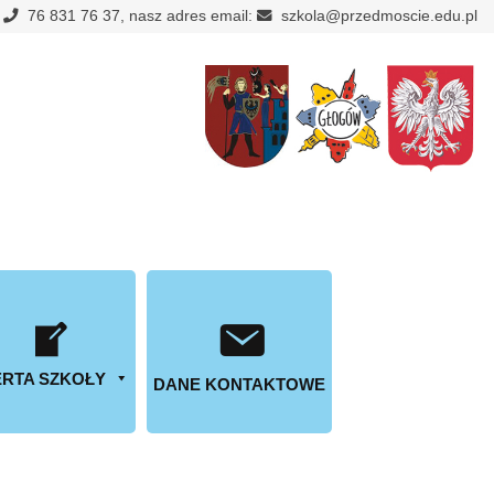
:
76 831 76 37, nasz adres email:
szkola@przedmoscie.edu.pl
RTA SZKOŁY
DANE KONTAKTOWE