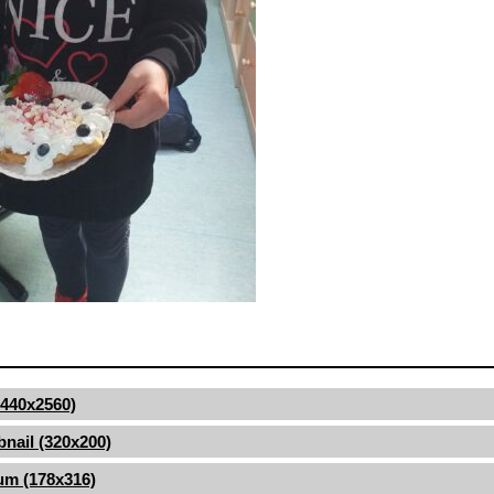
(1440x2560)
nail (320x200)
um (178x316)