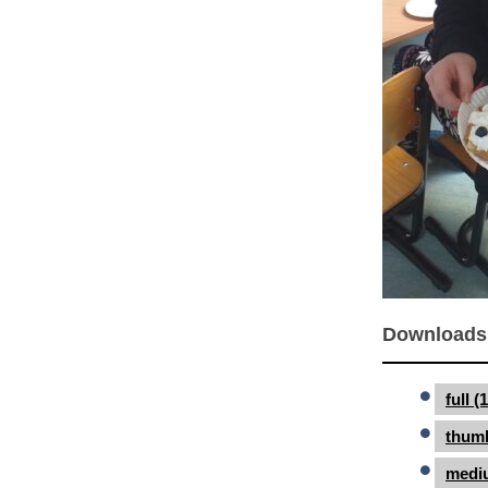
Downloads
full 
thumb
medi