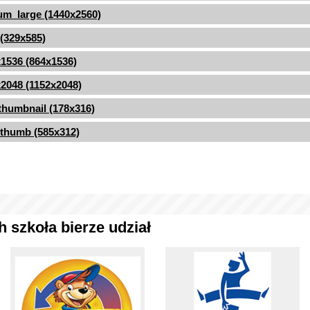
m_large (1440x2560)
 (329x585)
1536 (864x1536)
2048 (1152x2048)
thumbnail (178x316)
thumb (585x312)
 szkoła bierze udział