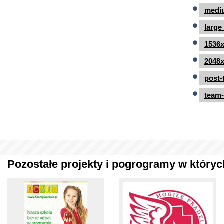
mediu
large
1536x
2048x
post-
team-
Pozostałe projekty i pogrogramy w których