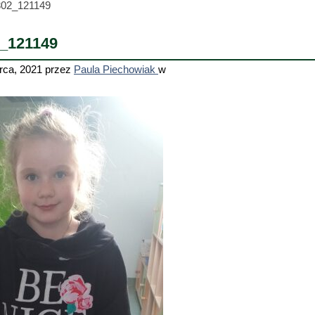
302_121149
_121149
rca, 2021
przez
Paula Piechowiak
w