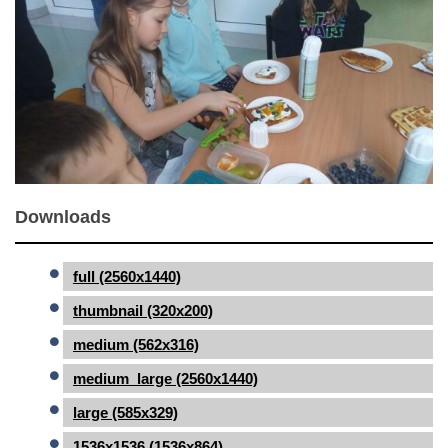
Downloads
full (2560x1440)
thumbnail (320x200)
medium (562x316)
medium_large (2560x1440)
large (585x329)
1536x1536 (1536x864)