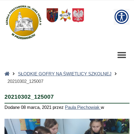
20210302_125007
-
W
Szkoła
Podstawowa
bu
Strona
SŁODKIE GOFRY NA ŚWIETLICY SZKOLNEJ
główna
20210302_125007
20210302_125007
Dodane
08 marca, 2021
przez
Paula Piechowiak
w