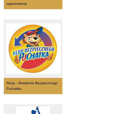
zapomnienia
Akcja - Akademia Bezpiecznego
Puchatka