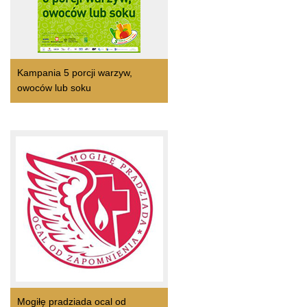
Kampania 5 porcji warzyw,
owoców lub soku
Mogiłę pradziada ocal od