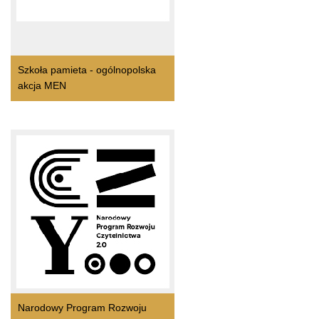
Szkoła pamieta - ogólnopolska
akcja MEN
Narodowy Program Rozwoju