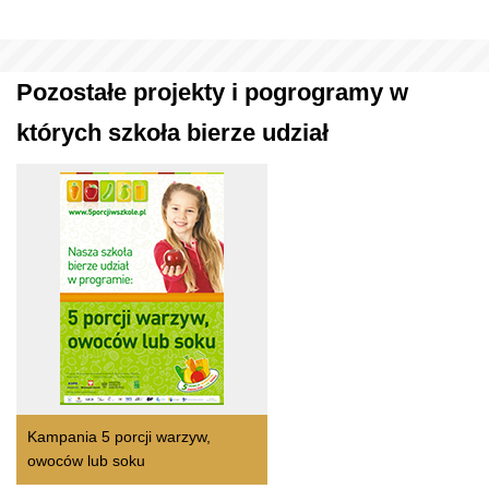
Pozostałe projekty i pogrogramy w
których szkoła bierze udział
Kampania 5 porcji warzyw,
owoców lub soku