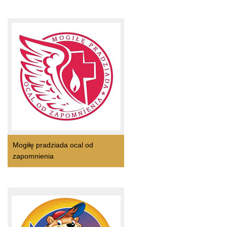
Mogiłę pradziada ocal od
zapomnienia