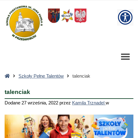
talenciak
-
W
Szkoła
Podstawowa
bu
Strona
Szkoły Pełne Talentów
talenciak
główna
talenciak
Dodane
27 września, 2022
przez
Kamila Trznadel
w