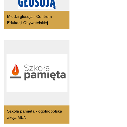
Młodzi głosują - Centrum
Edukacji Obywatelskiej
Szkoła pamieta - ogólnopolska
akcja MEN