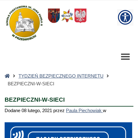
BEZPIECZNI-
W-
W
SIECI
-
bu
Szkoła
Podstawowa
Strona
TYDZIEŃ BEZPIECZNEGO INTERNETU
główna
BEZPIECZNI-W-SIECI
BEZPIECZNI-W-SIECI
Dodane
08 lutego, 2021
przez
Paula Piechowiak
w