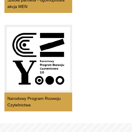
Szkoła pamieta - ogólnopolska
akcja MEN
Narodowy Program Rozwoju
Czytelnictwa