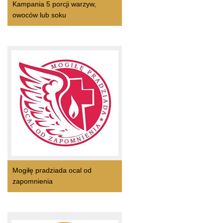
Kampania 5 porcji warzyw,
owoców lub soku
Mogiłę pradziada ocal od
zapomnienia