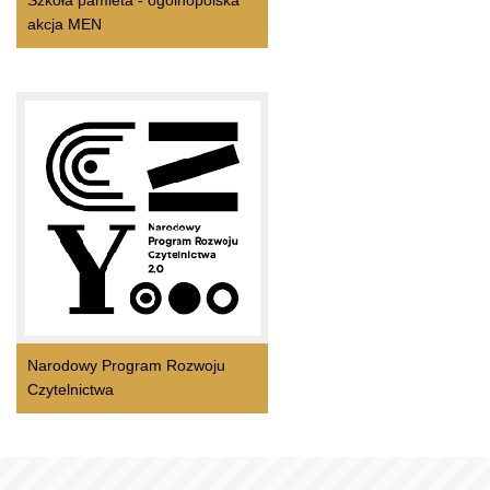
Szkoła pamieta - ogólnopolska
akcja MEN
Narodowy Program Rozwoju
Czytelnictwa