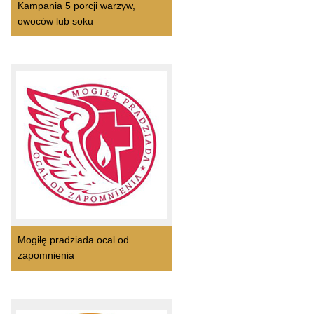
Kampania 5 porcji warzyw,
owoców lub soku
Mogiłę pradziada ocal od
zapomnienia