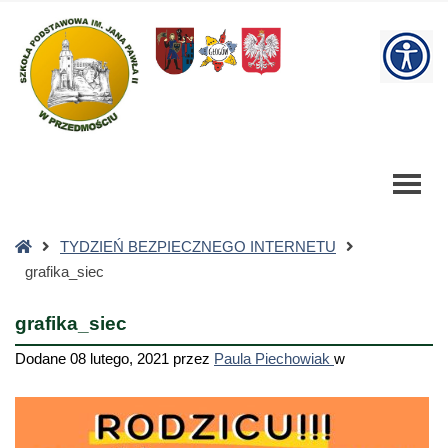
grafika_siec
-
W
Szkoła
Podstawowa
bu
Strona
TYDZIEŃ BEZPIECZNEGO INTERNETU
główna
grafika_siec
grafika_siec
Dodane
08 lutego, 2021
przez
Paula Piechowiak
w