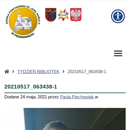
20210517_063438-
1
W
-
Szkoła
bu
Podstawowa
Strona
TYDZIEŃ BIBLIOTEK
20210517_063438-1
główna
20210517_063438-1
Dodane
24 maja, 2021
przez
Paula Piechowiak
w