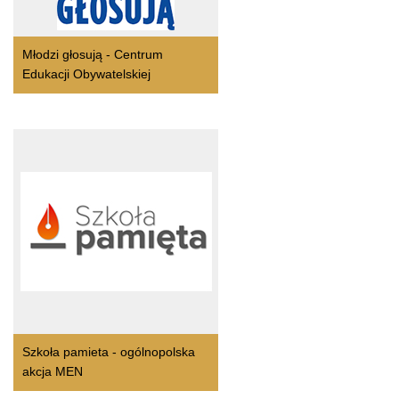
Młodzi głosują - Centrum
Edukacji Obywatelskiej
Szkoła pamieta - ogólnopolska
akcja MEN