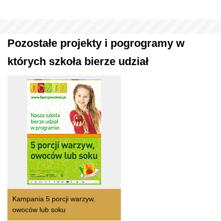
Pozostałe projekty i pogrogramy w
których szkoła bierze udział
Kampania 5 porcji warzyw,
owoców lub soku