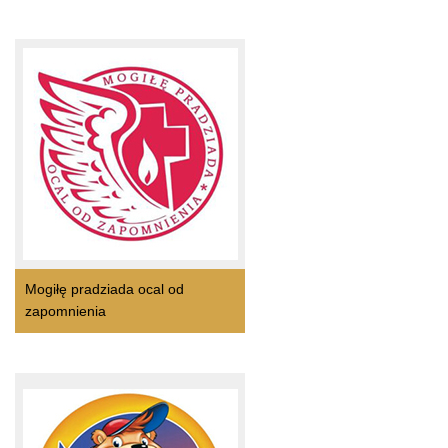
Mogiłę pradziada ocal od
zapomnienia