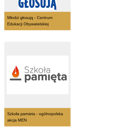
Młodzi głosują - Centrum
Edukacji Obywatelskiej
Szkoła pamieta - ogólnopolska
akcja MEN