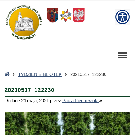
20210517_122230
-
W
Szkoła
Podstawowa
bu
Strona
TYDZIEŃ BIBLIOTEK
20210517_122230
główna
20210517_122230
Dodane
24 maja, 2021
przez
Paula Piechowiak
w