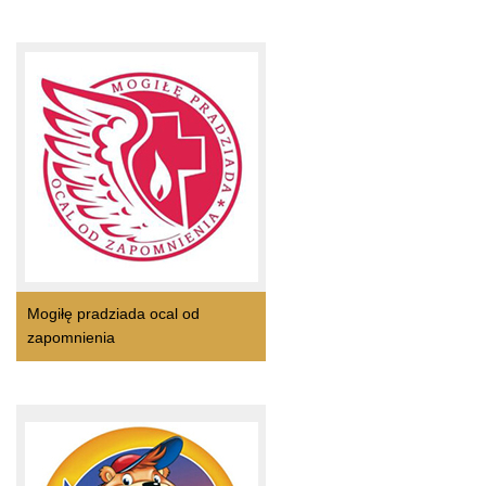
Mogiłę pradziada ocal od
zapomnienia