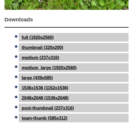
Downloads
full (1920x2560)
thumbnail (320x200)
medium (237x316)
medium_large (1920x2560)
large (439x585)
1536x1536 (1152x1536)
2048x2048 (1536x2048)
post-thumbnail (237x316)
team-thumb (585x312)