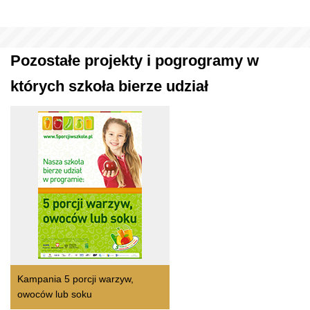
Pozostałe projekty i pogrogramy w
których szkoła bierze udział
Kampania 5 porcji warzyw,
owoców lub soku