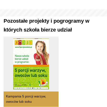
Pozostałe projekty i pogrogramy w
których szkoła bierze udział
Kampania 5 porcji warzyw,
owoców lub soku