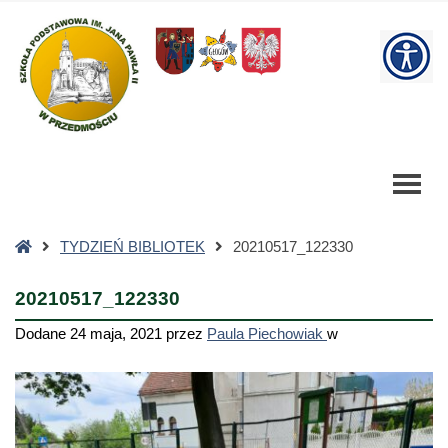
20210517_122330
-
W
Szkoła
Podstawowa
bu
Strona
TYDZIEŃ BIBLIOTEK
20210517_122330
główna
20210517_122330
Dodane
24 maja, 2021
przez
Paula Piechowiak
w