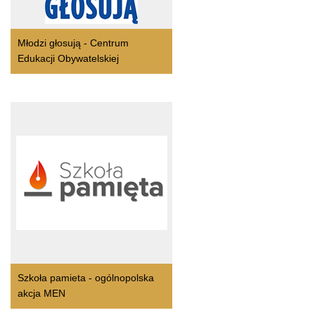
Młodzi głosują - Centrum
Edukacji Obywatelskiej
Szkoła pamieta - ogólnopolska
akcja MEN