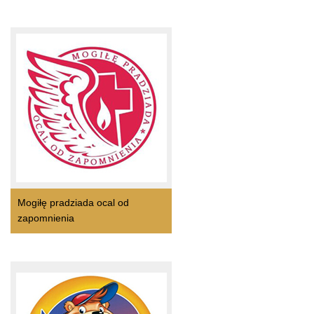
Mogiłę pradziada ocal od
zapomnienia