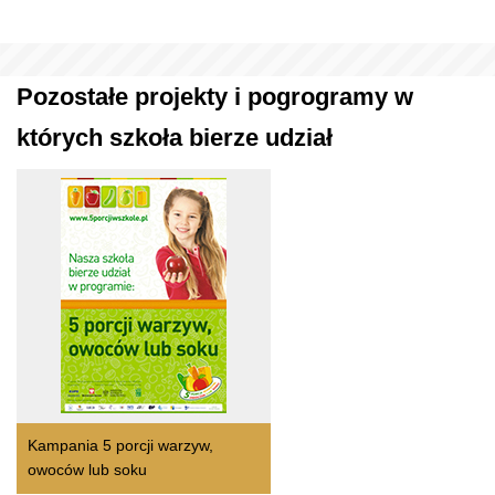
Pozostałe projekty i pogrogramy w
których szkoła bierze udział
Kampania 5 porcji warzyw,
owoców lub soku