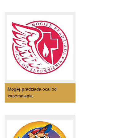
Mogiłę pradziada ocal od
zapomnienia