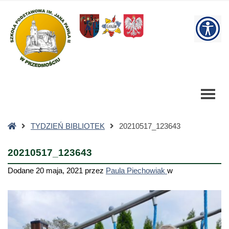
20210517_123643
-
W
Szkoła
Podstawowa
bu
Strona
TYDZIEŃ BIBLIOTEK
20210517_123643
główna
20210517_123643
Dodane
20 maja, 2021
przez
Paula Piechowiak
w