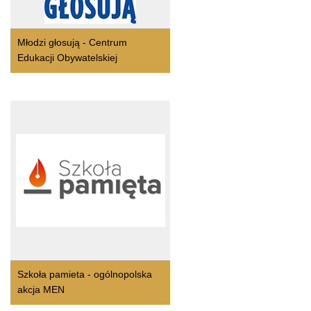
Młodzi głosują - Centrum
Edukacji Obywatelskiej
Szkoła pamieta - ogólnopolska
akcja MEN