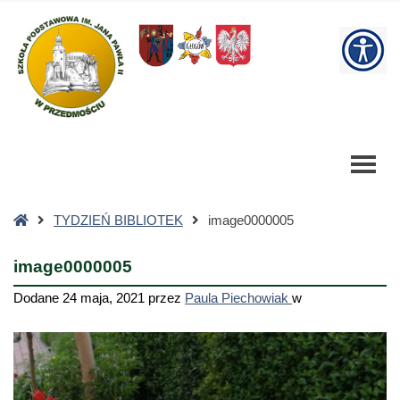
image0000005
-
W
Szkoła
Podstawowa
bu
Strona
TYDZIEŃ BIBLIOTEK
image0000005
główna
image0000005
Dodane
24 maja, 2021
przez
Paula Piechowiak
w