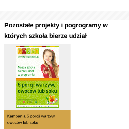
Pozostałe projekty i pogrogramy w
których szkoła bierze udział
Kampania 5 porcji warzyw,
owoców lub soku