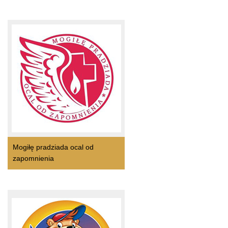
Mogiłę pradziada ocal od
zapomnienia