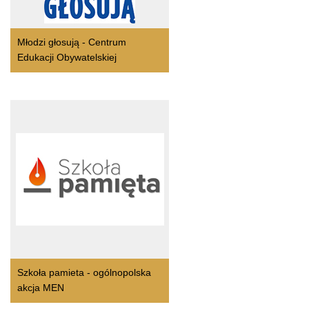
Młodzi głosują - Centrum
Edukacji Obywatelskiej
Szkoła pamieta - ogólnopolska
akcja MEN