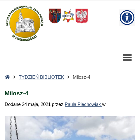
Milosz-
4
W
-
Szkoła
bu
Podstawowa
Strona
TYDZIEŃ BIBLIOTEK
Milosz-4
główna
Milosz-4
Dodane
24 maja, 2021
przez
Paula Piechowiak
w