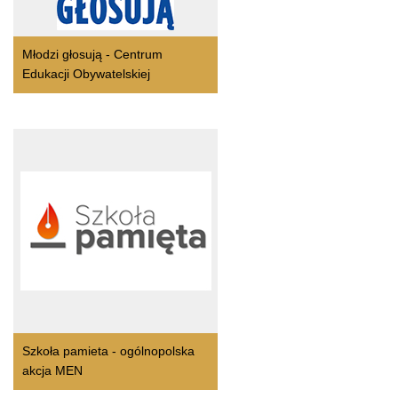
Młodzi głosują - Centrum
Edukacji Obywatelskiej
Szkoła pamieta - ogólnopolska
akcja MEN