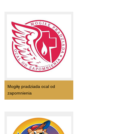
Mogiłę pradziada ocal od
zapomnienia