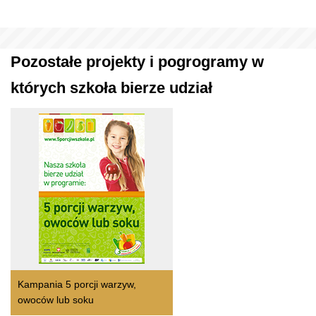
Pozostałe projekty i pogrogramy w
których szkoła bierze udział
Kampania 5 porcji warzyw,
owoców lub soku