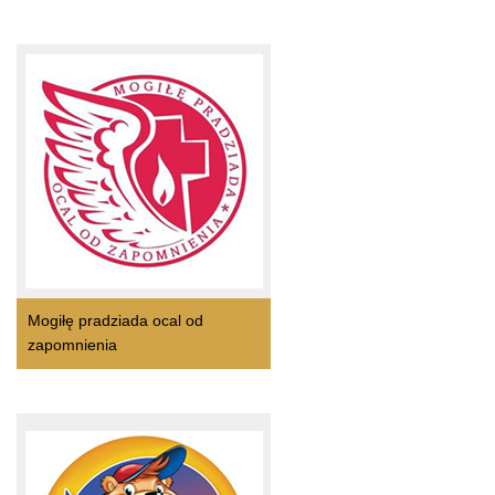
Mogiłę pradziada ocal od
zapomnienia