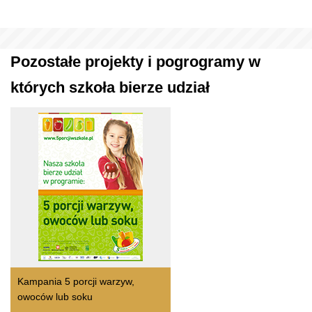
Pozostałe projekty i pogrogramy w
których szkoła bierze udział
Kampania 5 porcji warzyw,
owoców lub soku