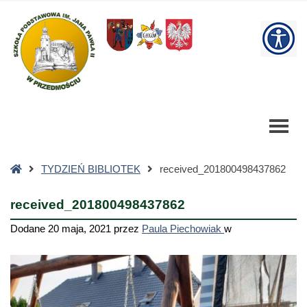
received_201800498437862
-
W
Szkoła
Podstawowa
bu
Strona
TYDZIEŃ BIBLIOTEK
received_201800498437862
główna
received_201800498437862
Dodane
20 maja, 2021
przez
Paula Piechowiak
w