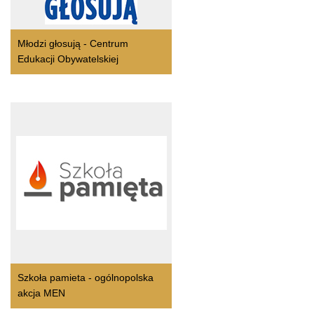
Młodzi głosują - Centrum
Edukacji Obywatelskiej
Szkoła pamieta - ogólnopolska
akcja MEN