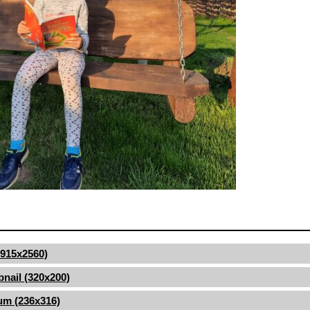
(1915x2560)
nail (320x200)
um (236x316)