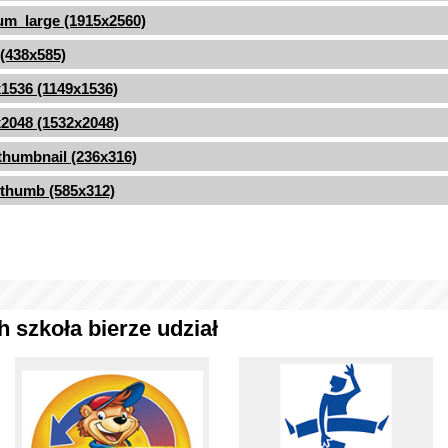
m_large (1915x2560)
 (438x585)
1536 (1149x1536)
2048 (1532x2048)
thumbnail (236x316)
thumb (585x312)
 szkoła bierze udział