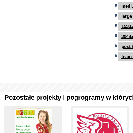
mediu
large
1536x
2048x
post-
team-
Pozostałe projekty i pogrogramy w których