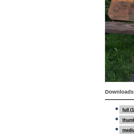
Downloads
full 
thumb
medi