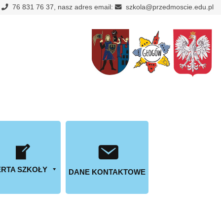
:
76 831 76 37, nasz adres email:
szkola@przedmoscie.edu.pl
RTA SZKOŁY
DANE KONTAKTOWE