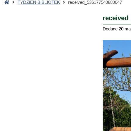
Strona
TYDZIEŃ BIBLIOTEK
received_536177540889047
główna
received
Dodane
20 ma