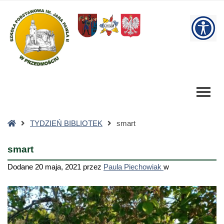
smart
-
W
Szkoła
Podstawowa
bu
Strona
TYDZIEŃ BIBLIOTEK
smart
główna
smart
Dodane
20 maja, 2021
przez
Paula Piechowiak
w