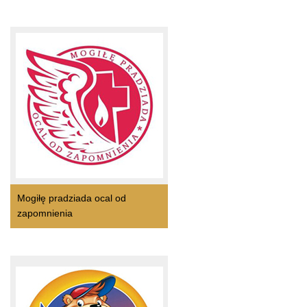
Mogiłę pradziada ocal od
zapomnienia