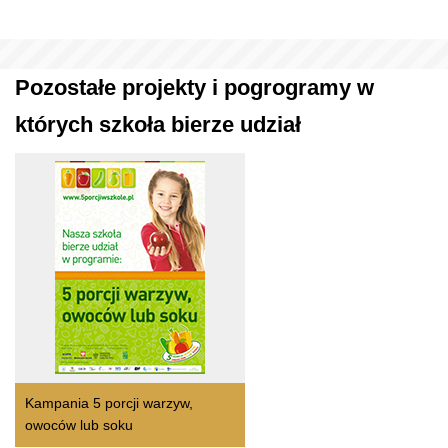
Pozostałe projekty i pogrogramy w
których szkoła bierze udział
Kampania 5 porcji warzyw,
owoców lub soku