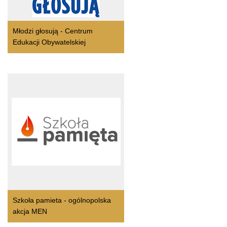
Młodzi głosują - Centrum
Edukacji Obywatelskiej
Szkoła pamieta - ogólnopolska
akcja MEN