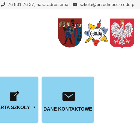
:
76 831 76 37, nasz adres email:
szkola@przedmoscie.edu.pl
RTA SZKOŁY
DANE KONTAKTOWE