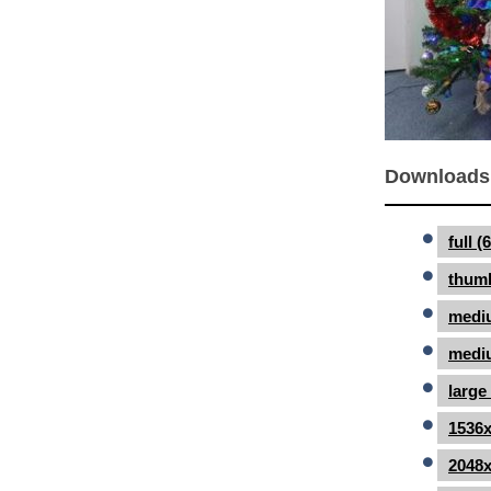
Downloads
full 
thumb
medi
mediu
large
1536x
2048x