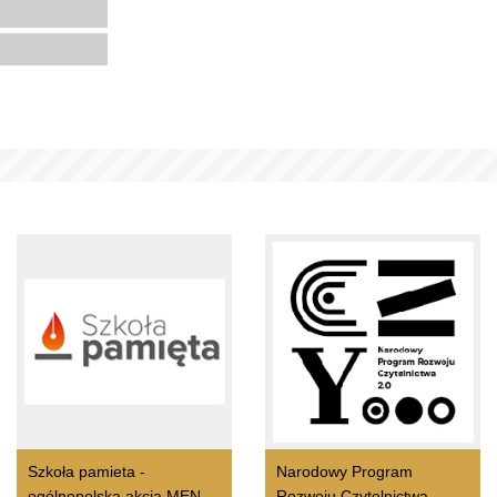
Szkoła pamieta -
Narodowy Program
ogólnopolska akcja MEN
Rozwoju Czytelnictwa