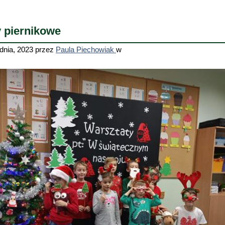
y piernikowe
dnia, 2023
przez
Paula Piechowiak
w