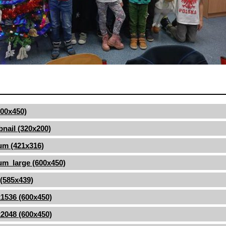
(600x450)
nail (320x200)
um (421x316)
m_large (600x450)
 (585x439)
1536 (600x450)
2048 (600x450)