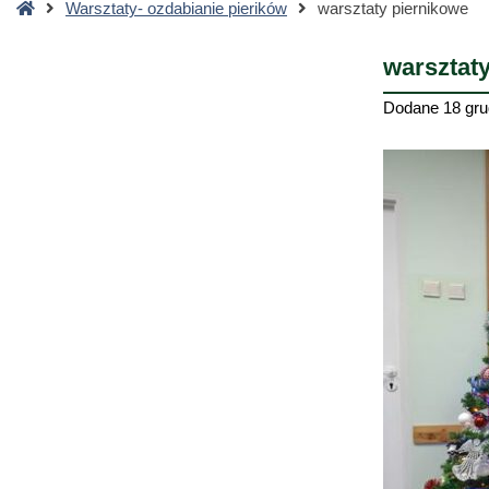
Strona
Warsztaty- ozdabianie pierików
warsztaty piernikowe
główna
warsztat
Dodane
18 gru