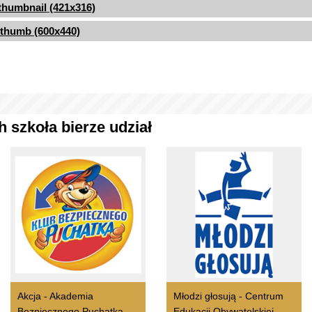
thumbnail (421x316)
thumb (600x440)
 szkoła bierze udział
Akcja - Akademia
Młodzi głosują - Centrum
Bezpiecznego Puchatka
Edukacji Obywatelskiej