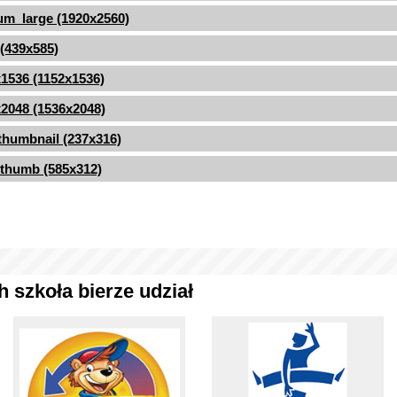
m_large (1920x2560)
 (439x585)
1536 (1152x1536)
2048 (1536x2048)
thumbnail (237x316)
thumb (585x312)
 szkoła bierze udział