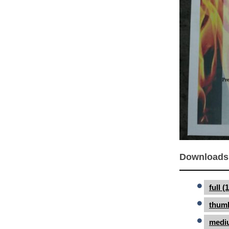
Downloads
full 
thumb
medi