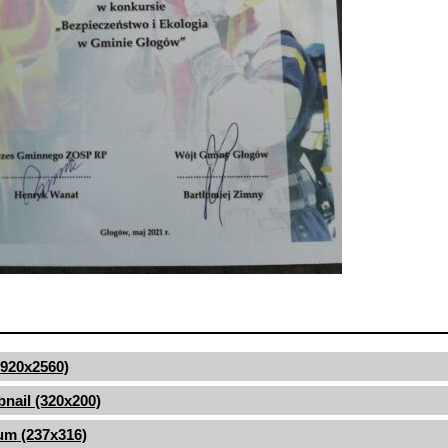
(1920x2560)
nail (320x200)
um (237x316)