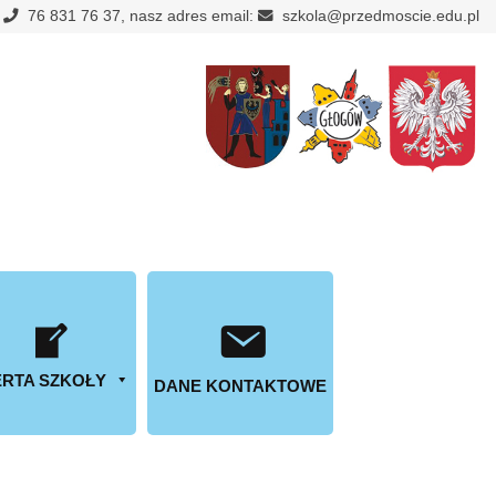
:
76 831 76 37, nasz adres email:
szkola@przedmoscie.edu.pl
RTA SZKOŁY
DANE KONTAKTOWE