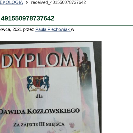
 EKOLOGIA
received_491550978737642
_491550978737642
erwca, 2021
przez
Paula Piechowiak
w