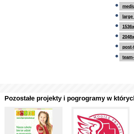
mediu
large
1536x
2048x
post-
team-
Pozostałe projekty i pogrogramy w których