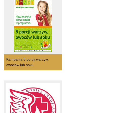
Kampania 5 porcji warzyw,
owoców lub soku