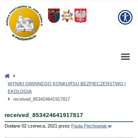
received_853424641917817
-
W
Szkoła
Podstawowa
bu
Strona
główna
WYNIKI GMINNEGO KONKURSU BEZPIECZEŃSTWO I
EKOLOGIA
received_853424641917817
received_853424641917817
Dodane
02 czerwca, 2021
przez
Paula Piechowiak
w