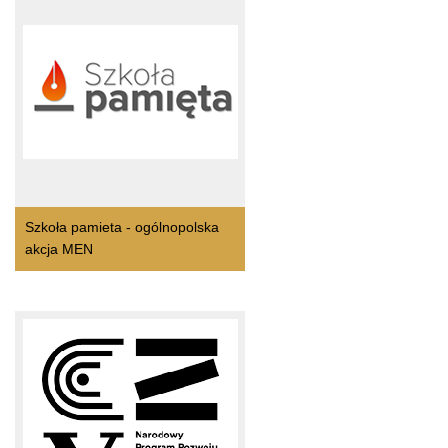
Szkoła pamieta - ogólnopolska
akcja MEN