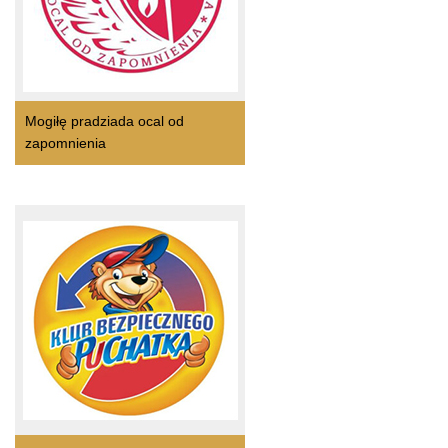
Mogiłę pradziada ocal od
zapomnienia