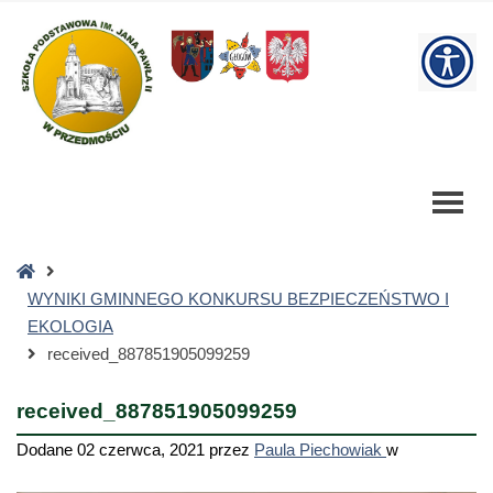
received_887851905099259
-
W
Szkoła
Podstawowa
bu
Strona
główna
WYNIKI GMINNEGO KONKURSU BEZPIECZEŃSTWO I
EKOLOGIA
received_887851905099259
received_887851905099259
Dodane
02 czerwca, 2021
przez
Paula Piechowiak
w