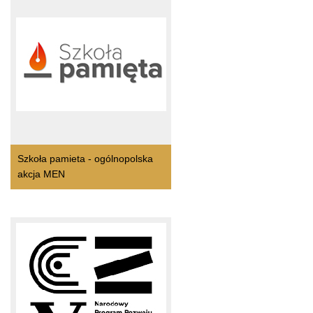
Szkoła pamieta - ogólnopolska
akcja MEN