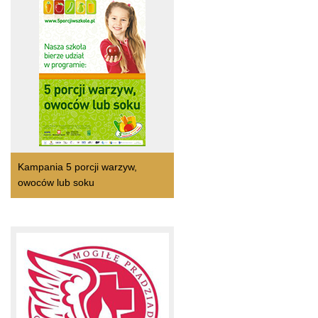
Kampania 5 porcji warzyw,
owoców lub soku