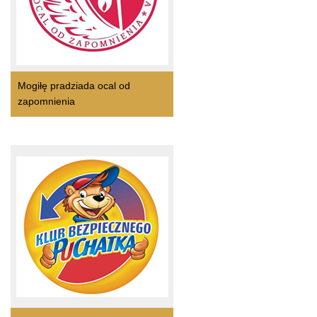
Mogiłę pradziada ocal od
zapomnienia