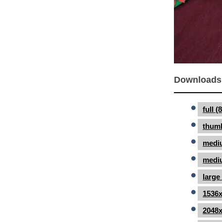
Downloads
full 
thumb
medi
mediu
large
1536x
2048x