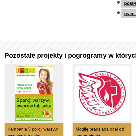
post-
team-
Pozostałe projekty i pogrogramy w których
Kampania 5 porcji warzyw,
Mogiłę pradziada ocal od
owoców lub soku
zapomnienia