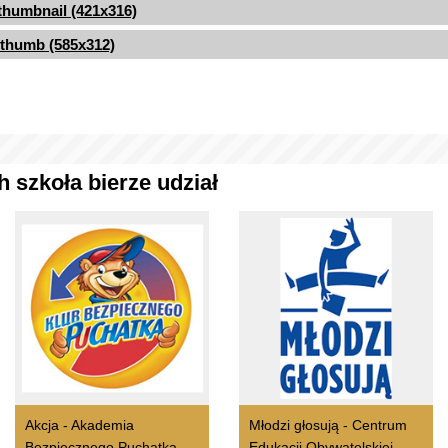
thumbnail (421x316)
thumb (585x312)
 szkoła bierze udział
Akcja - Akademia
Młodzi głosują - Centrum
Bezpiecznego Puchatka
Edukacji Obywatelskiej