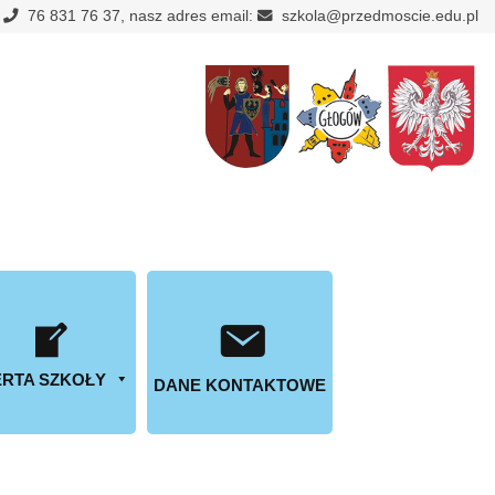
:
76 831 76 37, nasz adres email:
szkola@przedmoscie.edu.pl
RTA SZKOŁY
DANE KONTAKTOWE