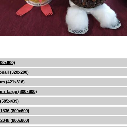
(800x600)
nail (320x200)
um (421x316)
m_large (800x600)
 (585x439)
1536 (800x600)
2048 (800x600)