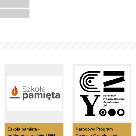
Szkoła pamieta -
Narodowy Program
ogólnopolska akcja MEN
Rozwoju Czytelnictwa