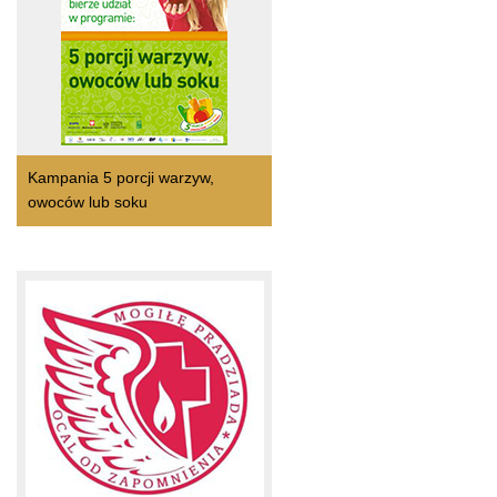
Kampania 5 porcji warzyw,
owoców lub soku