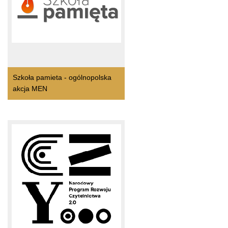
Szkoła pamieta - ogólnopolska
akcja MEN