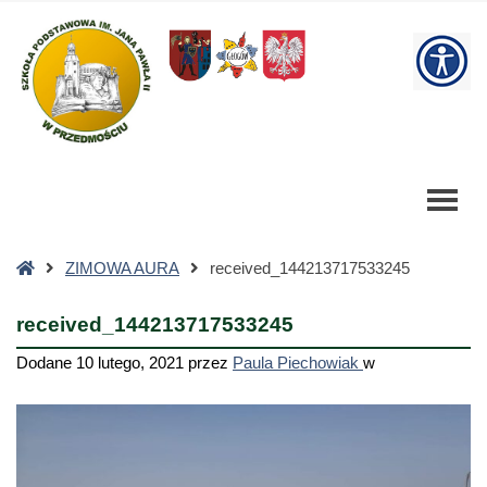
received_144213717533245
-
W
Szkoła
Podstawowa
bu
Strona
ZIMOWA AURA
received_144213717533245
główna
received_144213717533245
Dodane
10 lutego, 2021
przez
Paula Piechowiak
w