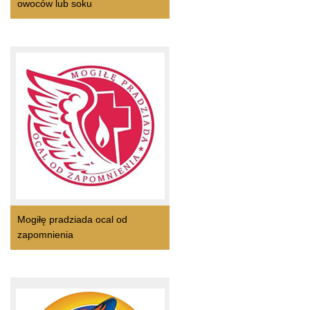
owoców lub soku
Mogiłę pradziada ocal od
zapomnienia