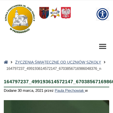
164797237_499193614572147_6703856716986048376_n
-
W
Szkoła
Podstawowa
bu
Strona
ŻYCZENIA ŚWIĄTECZNE OD UCZNIÓW SZKOŁY
główna
164797237_499193614572147_6703856716986048376_n
164797237_499193614572147_6703856716986
Dodane
30 marca, 2021
przez
Paula Piechowiak
w