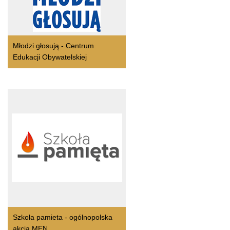
Młodzi głosują - Centrum
Edukacji Obywatelskiej
Szkoła pamieta - ogólnopolska
akcja MEN