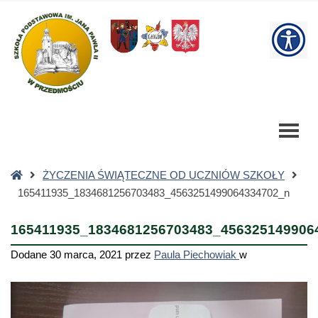
165411935_1834681256703483_4563251499064334702_n
-
W
Szkoła
Podstawowa
bu
Strona
ŻYCZENIA ŚWIĄTECZNE OD UCZNIÓW SZKOŁY
główna
165411935_1834681256703483_4563251499064334702_n
165411935_1834681256703483_456325149906
Dodane
30 marca, 2021
przez
Paula Piechowiak
w