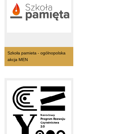
Szkoła pamieta - ogólnopolska
akcja MEN