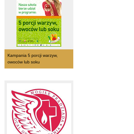
Kampania 5 porcji warzyw,
owoców lub soku