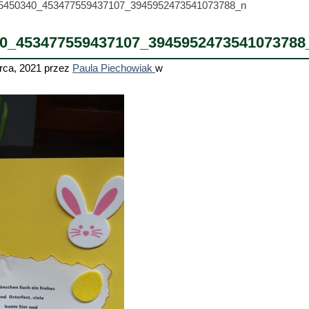
5450340_453477559437107_3945952473541073788_n
0_453477559437107_3945952473541073788
rca, 2021
przez
Paula Piechowiak
w