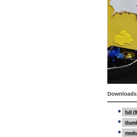
Downloads
full 
thumb
medi