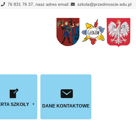
:
76 831 76 37, nasz adres email:
szkola@przedmoscie.edu.pl
RTA SZKOŁY
DANE KONTAKTOWE