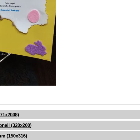
(971x2048)
nail (320x200)
um (150x316)