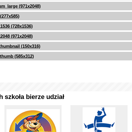
m_large (971x2048)
 (277x585)
1536 (728x1536)
2048 (971x2048)
thumbnail (150x316)
thumb (585x312)
 szkoła bierze udział