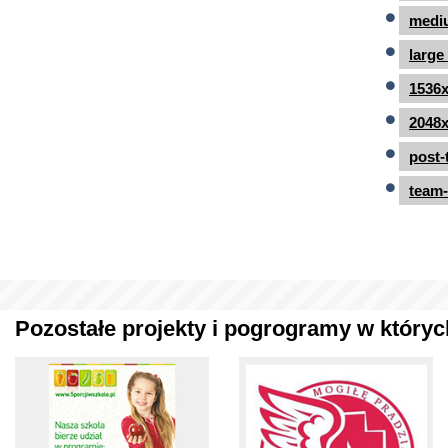
mediu
large
1536x
2048x
post-
team-
Pozostałe projekty i pogrogramy w których