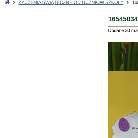
Strona
ŻYCZENIA ŚWIĄTECZNE OD UCZNIÓW SZKOŁY
16
główna
16545034
Dodane
30 ma