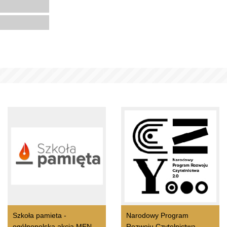
Szkoła pamieta -
Narodowy Program
ogólnopolska akcja MEN
Rozwoju Czytelnictwa