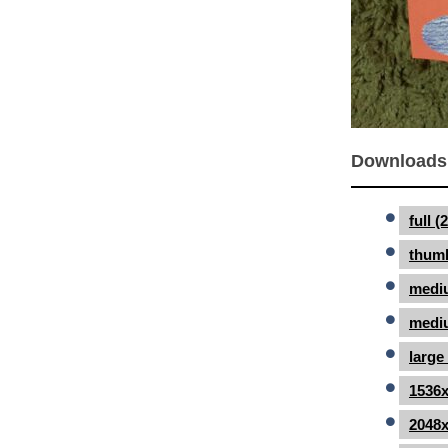
Downloads
full 
thumb
medi
mediu
large
1536x
2048x