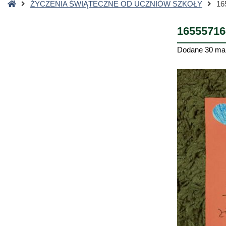
Strona
ŻYCZENIA ŚWIĄTECZNE OD UCZNIÓW SZKOŁY
16
główna
16555716
Dodane
30 ma