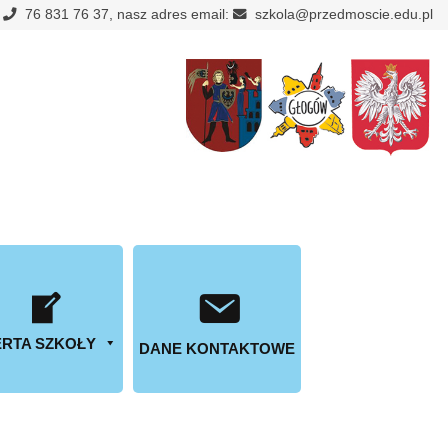
:
76 831 76 37, nasz adres email:
szkola@przedmoscie.edu.pl
RTA SZKOŁY
DANE KONTAKTOWE