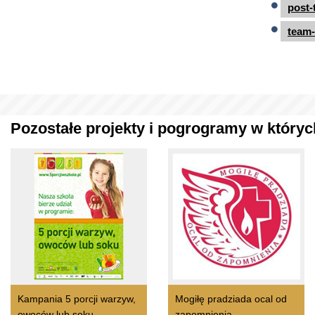
post-
team-
Pozostałe projekty i pogrogramy w których
Kampania 5 porcji warzyw,
Mogiłę pradziada ocal od
owoców lub soku
zapomnienia