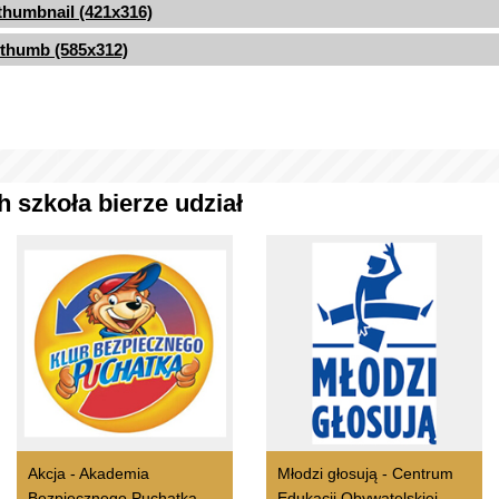
thumbnail (421x316)
thumb (585x312)
 szkoła bierze udział
Akcja - Akademia
Młodzi głosują - Centrum
Bezpiecznego Puchatka
Edukacji Obywatelskiej