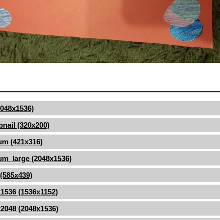
(2048x1536)
nail (320x200)
um (421x316)
m_large (2048x1536)
 (585x439)
1536 (1536x1152)
2048 (2048x1536)