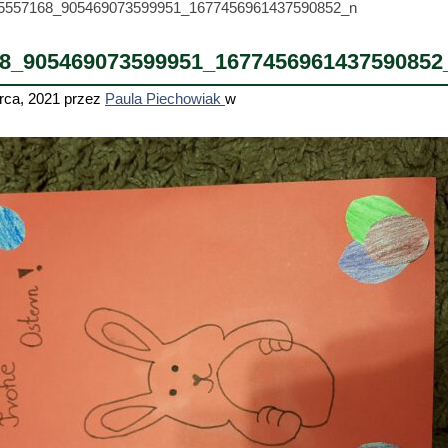
5557168_905469073599951_1677456961437590852_n
8_905469073599951_1677456961437590852
rca, 2021
przez
Paula Piechowiak
w