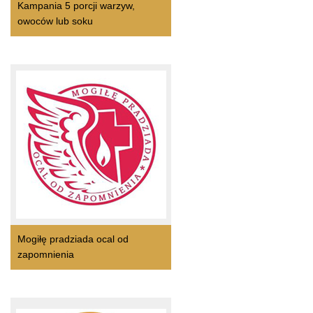
Kampania 5 porcji warzyw,
owoców lub soku
Mogiłę pradziada ocal od
zapomnienia