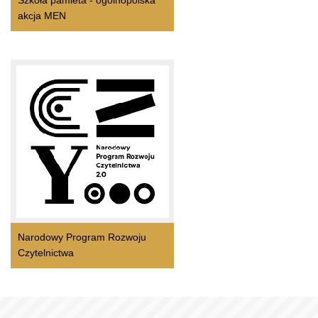
Szkoła pamieta - ogólnopolska
akcja MEN
Narodowy Program Rozwoju
Czytelnictwa