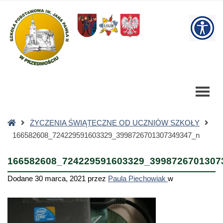
166582608_724229591603329_3998726701307349347_n
-
W
Szkoła
Podstawowa
bu
Strona
ŻYCZENIA ŚWIĄTECZNE OD UCZNIÓW SZKOŁY
główna
166582608_724229591603329_3998726701307349347_n
166582608_724229591603329_3998726701307
Dodane
30 marca, 2021
przez
Paula Piechowiak
w