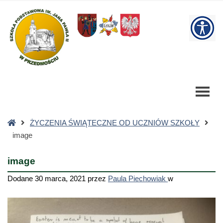
image
-
W
Szkoła
Podstawowa
bu
Strona
ŻYCZENIA ŚWIĄTECZNE OD UCZNIÓW SZKOŁY
główna
image
image
Dodane
30 marca, 2021
przez
Paula Piechowiak
w