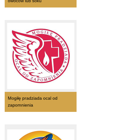
owoców lub soku
Mogiłę pradziada ocal od
zapomnienia