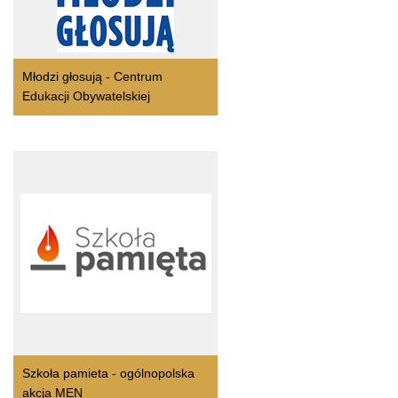
Młodzi głosują - Centrum
Edukacji Obywatelskiej
Szkoła pamieta - ogólnopolska
akcja MEN