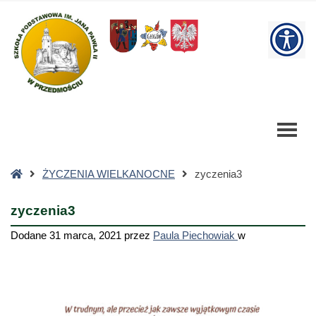
zyczenia3
-
W
Szkoła
Podstawowa
bu
Strona
ŻYCZENIA WIELKANOCNE
zyczenia3
główna
zyczenia3
Dodane
31 marca, 2021
przez
Paula Piechowiak
w