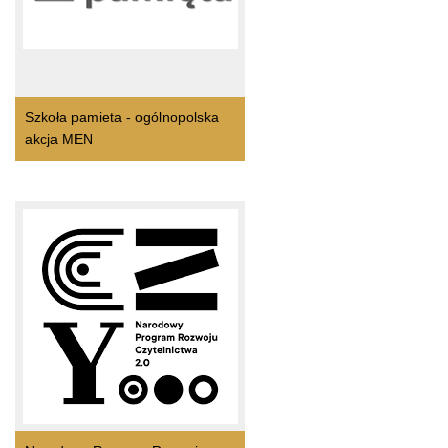
Szkoła pamieta - ogólnopolska
akcja MEN