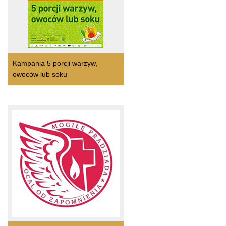
Kampania 5 porcji warzyw,
owoców lub soku