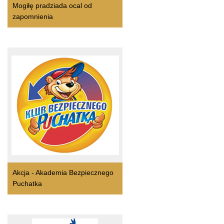
Mogiłę pradziada ocal od
zapomnienia
Akcja - Akademia Bezpiecznego
Puchatka