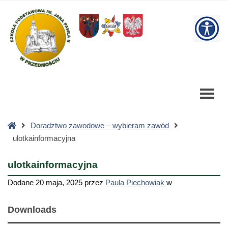
ulotkainformacyjna
-
W
Szkoła
Podstawowa
bu
Strona
Doradztwo zawodowe – wybieram zawód
główna
ulotkainformacyjna
ulotkainformacyjna
Dodane
20 maja, 2025
przez
Paula Piechowiak
w
Downloads