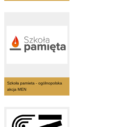
Szkoła pamieta - ogólnopolska
akcja MEN