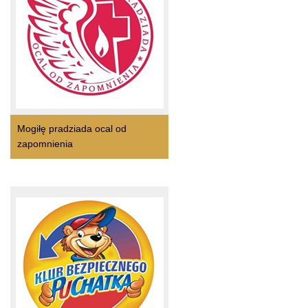
Mogiłę pradziada ocal od
zapomnienia