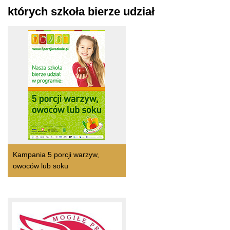
których szkoła bierze udział
Kampania 5 porcji warzyw,
owoców lub soku