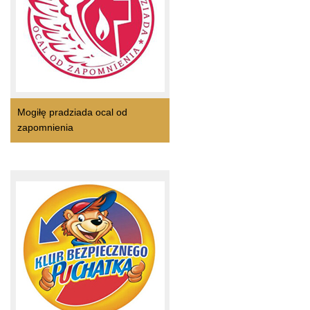
Mogiłę pradziada ocal od
zapomnienia