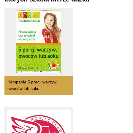
Kampania 5 porcji warzyw,
owoców lub soku