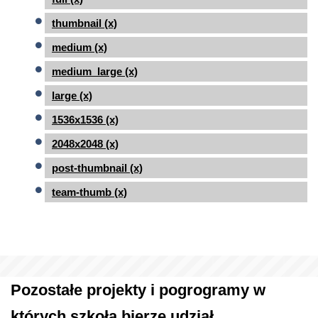
thumbnail (x)
medium (x)
medium_large (x)
large (x)
1536x1536 (x)
2048x2048 (x)
post-thumbnail (x)
team-thumb (x)
Pozostałe projekty i pogrogramy w
których szkoła bierze udział