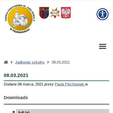
08.03.2021
-
W
Szkoła
Podstawowa
bu
Strona
Jadłospis szkolny
08.03.2021
główna
08.03.2021
Dodane
08 marca, 2021
przez
Paula Piechowiak
w
Downloads
full (x)