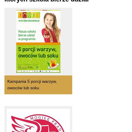
Kampania 5 porcji warzyw,
owoców lub soku