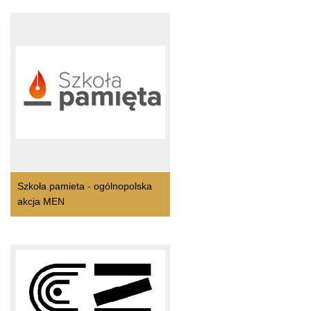
Szkoła pamieta - ogólnopolska
akcja MEN