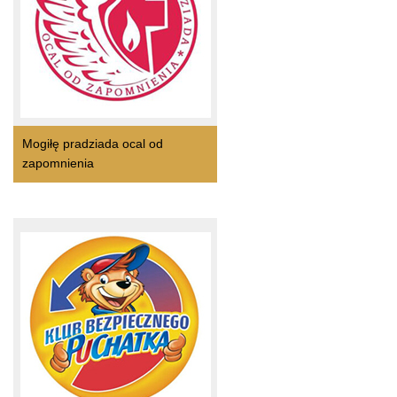
Mogiłę pradziada ocal od
zapomnienia