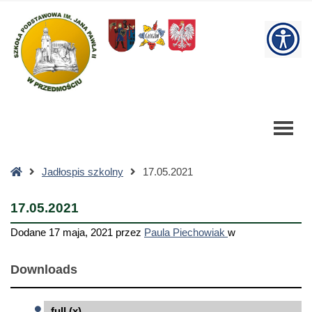
17.05.2021
-
W
Szkoła
Podstawowa
bu
Strona
Jadłospis szkolny
17.05.2021
główna
17.05.2021
Dodane
17 maja, 2021
przez
Paula Piechowiak
w
Downloads
full (x)