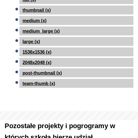
thumbnail (x)
medium (x)
medium_large (x)
large (x)
1536x1536 (x)
2048x2048 (x)
post-thumbnail (x)
team-thumb (x)
Pozostałe projekty i pogrogramy w
których szkoła bierze udział