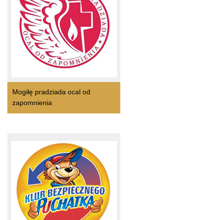
Mogiłę pradziada ocal od
zapomnienia