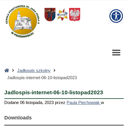
Jadlospis-
internet-
W
06-
10-
bu
listopad2023
-
Szkoła
Podstawowa
Strona
Jadłospis szkolny
główna
Jadlospis-internet-06-10-listopad2023
Jadlospis-internet-06-10-listopad2023
Dodane
06 listopada, 2023
przez
Paula Piechowiak
w
Downloads