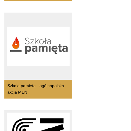
Szkoła pamieta - ogólnopolska
akcja MEN