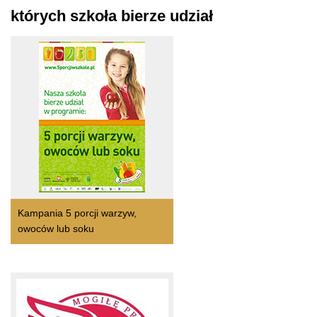
których szkoła bierze udział
Kampania 5 porcji warzyw,
owoców lub soku