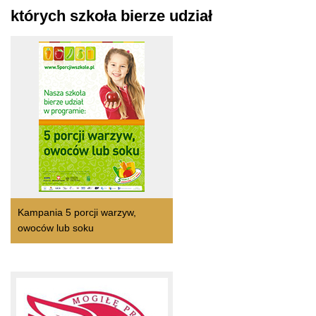
których szkoła bierze udział
Kampania 5 porcji warzyw,
owoców lub soku