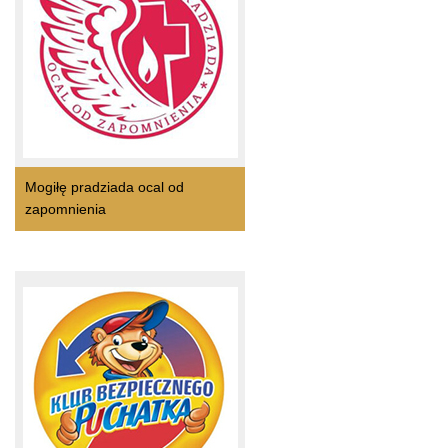
Mogiłę pradziada ocal od
zapomnienia