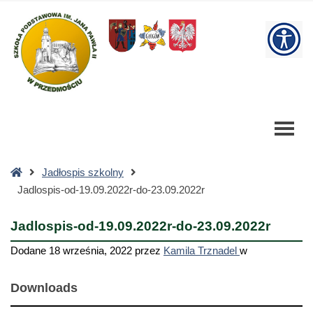
Jadlospis-
od-
W
19.09.2022r-
do-
bu
23.09.2022r
-
Szkoła
Podstawowa
Strona
Jadłospis szkolny
główna
Jadlospis-od-19.09.2022r-do-23.09.2022r
Jadlospis-od-19.09.2022r-do-23.09.2022r
Dodane
18 września, 2022
przez
Kamila Trznadel
w
Downloads