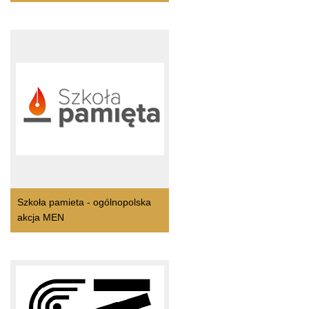
Szkoła pamieta - ogólnopolska
akcja MEN