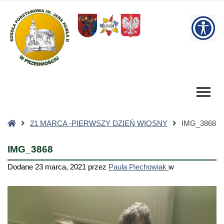
IMG_3868
-
W
Szkoła
Podstawowa
bu
Strona
21 MARCA -PIERWSZY DZIEŃ WIOSNY
IMG_3868
główna
IMG_3868
Dodane
23 marca, 2021
przez
Paula Piechowiak
w