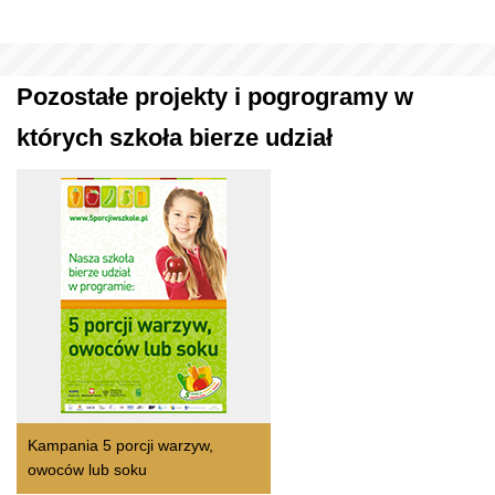
Pozostałe projekty i pogrogramy w
których szkoła bierze udział
Kampania 5 porcji warzyw,
owoców lub soku