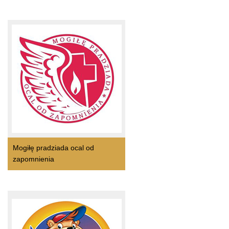
Mogiłę pradziada ocal od
zapomnienia