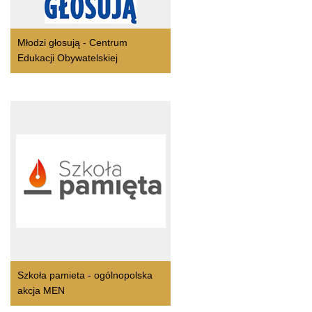
Młodzi głosują - Centrum
Edukacji Obywatelskiej
Szkoła pamieta - ogólnopolska
akcja MEN