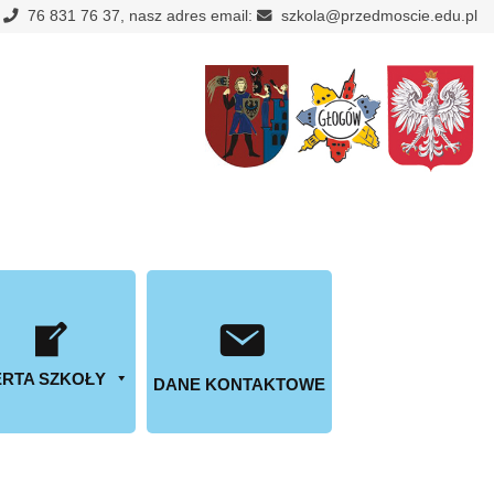
:
76 831 76 37, nasz adres email:
szkola@przedmoscie.edu.pl
RTA SZKOŁY
DANE KONTAKTOWE