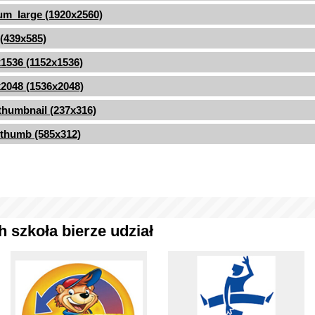
m_large (1920x2560)
 (439x585)
1536 (1152x1536)
2048 (1536x2048)
thumbnail (237x316)
thumb (585x312)
 szkoła bierze udział