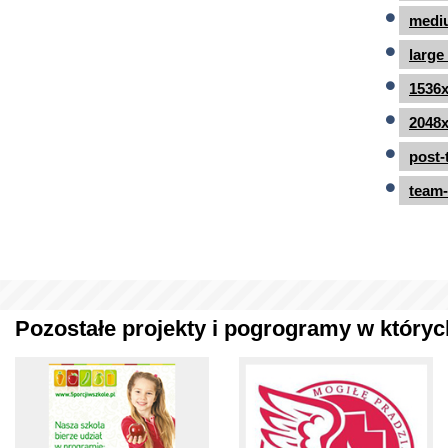
mediu
large
1536x
2048x
post-
team-
Pozostałe projekty i pogrogramy w których