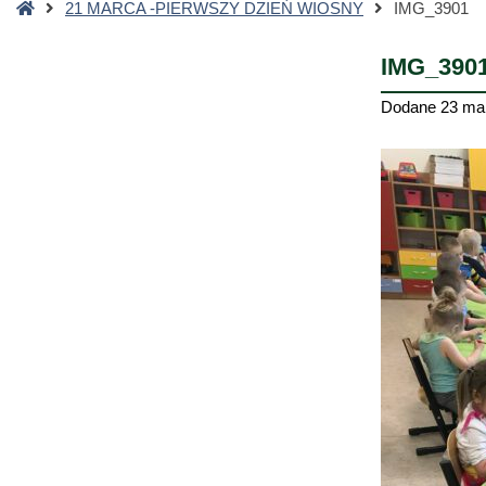
Strona
21 MARCA -PIERWSZY DZIEŃ WIOSNY
IMG_3901
główna
IMG_390
Dodane
23 ma