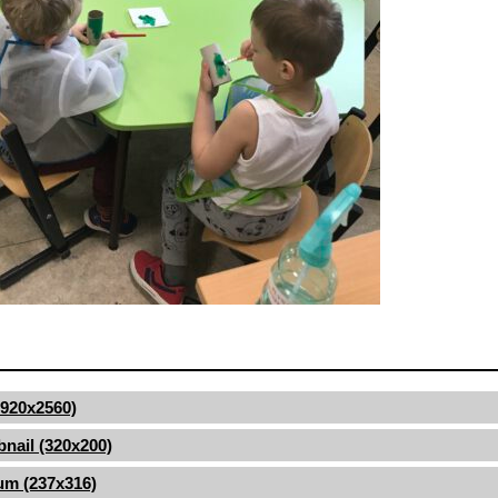
(1920x2560)
nail (320x200)
um (237x316)