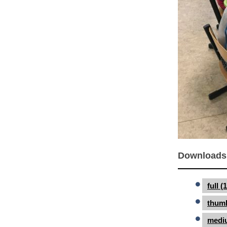
Downloads
full 
thumb
medi