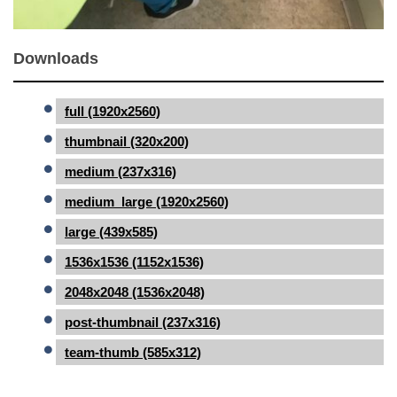
Downloads
full (1920x2560)
thumbnail (320x200)
medium (237x316)
medium_large (1920x2560)
large (439x585)
1536x1536 (1152x1536)
2048x2048 (1536x2048)
post-thumbnail (237x316)
team-thumb (585x312)