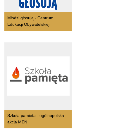
Młodzi głosują - Centrum
Edukacji Obywatelskiej
Szkoła pamieta - ogólnopolska
akcja MEN