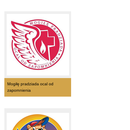
Mogiłę pradziada ocal od
zapomnienia