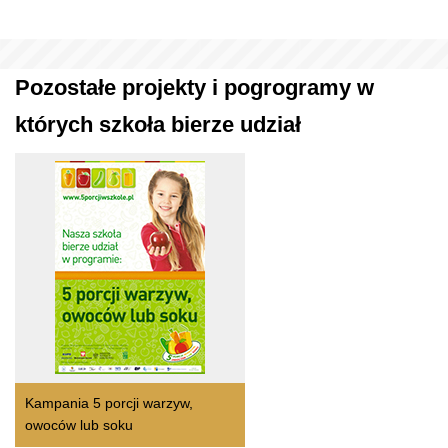
Pozostałe projekty i pogrogramy w
których szkoła bierze udział
Kampania 5 porcji warzyw,
owoców lub soku