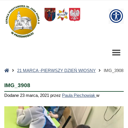
IMG_3908
-
W
Szkoła
Podstawowa
bu
Strona
21 MARCA -PIERWSZY DZIEŃ WIOSNY
IMG_3908
główna
IMG_3908
Dodane
23 marca, 2021
przez
Paula Piechowiak
w