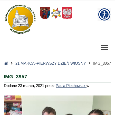
IMG_3957
-
W
Szkoła
Podstawowa
bu
Strona
21 MARCA -PIERWSZY DZIEŃ WIOSNY
IMG_3957
główna
IMG_3957
Dodane
23 marca, 2021
przez
Paula Piechowiak
w