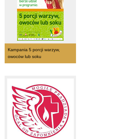
Kampania 5 porcji warzyw,
owoców lub soku