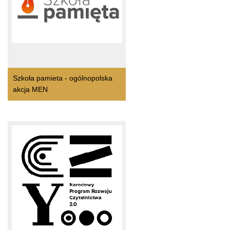
Szkoła pamieta - ogólnopolska
akcja MEN