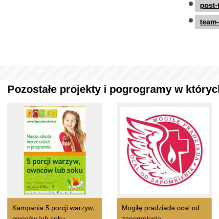
post-
team-
Pozostałe projekty i pogrogramy w których
Kampania 5 porcji warzyw,
Mogiłę pradziada ocal od
owoców lub soku
zapomnienia