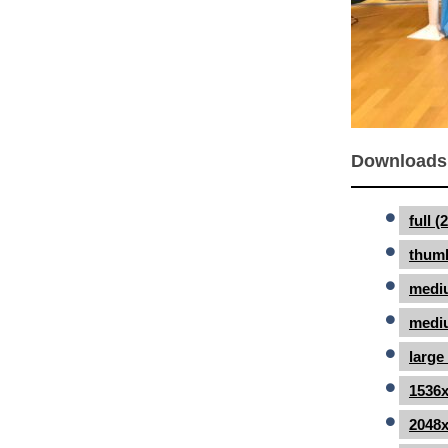
Downloads
full 
thumb
medi
mediu
large
1536x
2048x