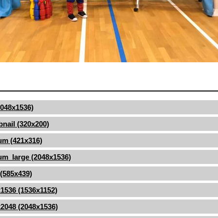
(2048x1536)
nail (320x200)
um (421x316)
m_large (2048x1536)
 (585x439)
1536 (1536x1152)
2048 (2048x1536)