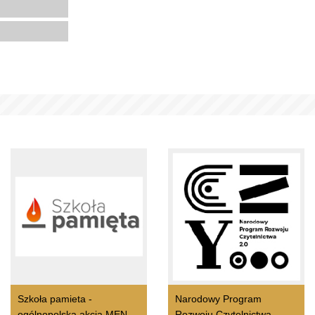
Szkoła pamieta -
Narodowy Program
ogólnopolska akcja MEN
Rozwoju Czytelnictwa