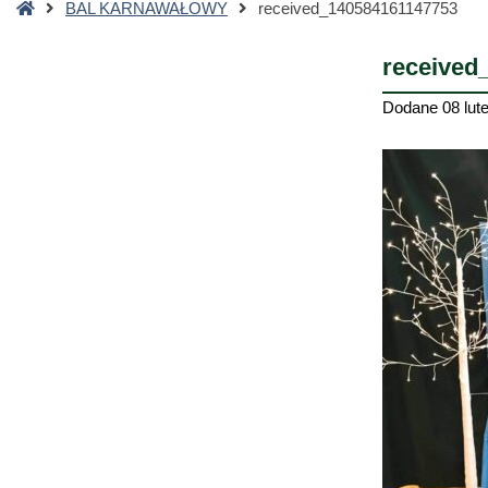
Strona
BAL KARNAWAŁOWY
received_140584161147753
główna
received
Dodane
08 lut