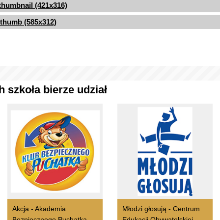
thumbnail (421x316)
thumb (585x312)
 szkoła bierze udział
Akcja - Akademia
Młodzi głosują - Centrum
Bezpiecznego Puchatka
Edukacji Obywatelskiej