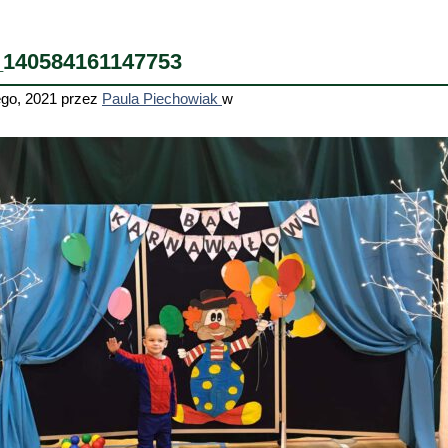
_140584161147753
ego, 2021
przez
Paula Piechowiak
w