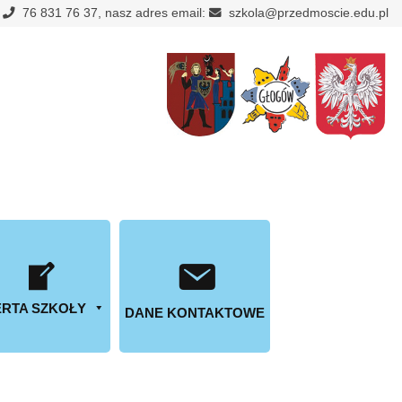
:
76 831 76 37, nasz adres email:
szkola@przedmoscie.edu.pl
RTA SZKOŁY
DANE KONTAKTOWE